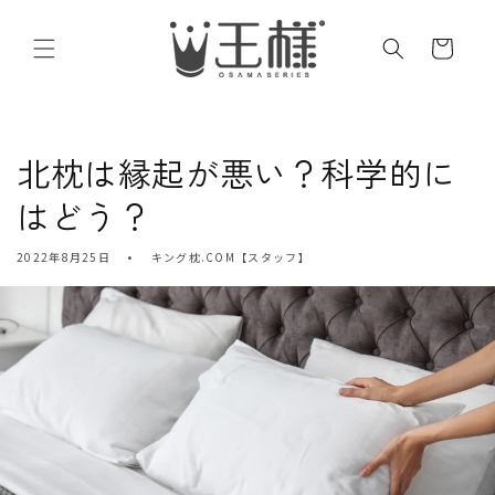
コンテ
カ
ンツに
進む
ー
ト
北枕は縁起が悪い？科学的に
はどう？
2022年8月25日
キング枕.COM【スタッフ】